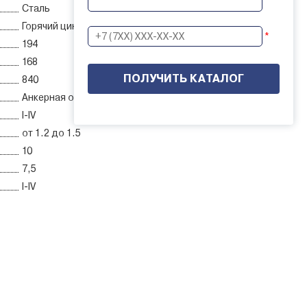
Сталь
Горячий цинк
*
194
168
840
Анкерная ответвительная
I-IV
от 1.2 до 1.5
10
7,5
I-IV