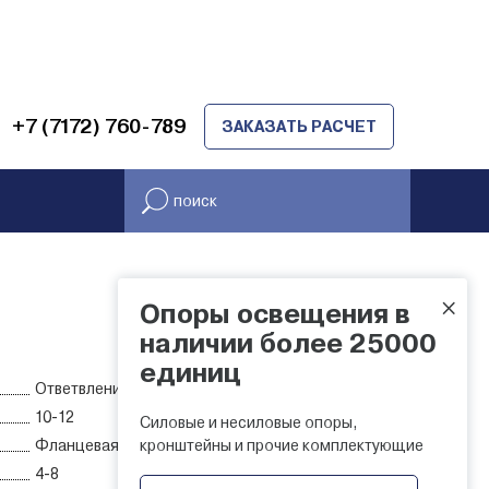
+7 (7172) 760-789
ЗАКАЗАТЬ РАСЧЕТ
×
Опоры освещения в
НАЛИЧИЕ НА СКЛАДЕ
наличии более 25000
единиц
Ответвление трассы ЛЭП
10-12
Силовые и несиловые опоры,
Фланцевая
кронштейны и прочие комплектующие
4-8