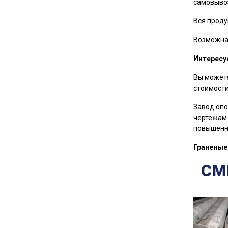
самовыво
Вся проду
Возможна 
Интересу
Вы можете
стоимости
Завод опо
чертежам 
повышенно
Гранены
СМ