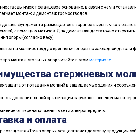
ниеотводы имеют фланцевое основание, в связи с чем и устанавл
легчает монтаж и демонтаж громоотводов.
 деталь фундамента размещается в заранее вырытом котловане и 
землей, с помощью метизов. Для демонтажа достаточно открутить
ия опоры (согласно весу).
пится на молниеотвод до крепления опоры на закладной детали 
 про монтаж стальных опор читайте в этом
материале
.
имущества стержневых мол
ая защита от попадания молний в защищаемые здания и сооруже
ность дополнительной организации наружного освещения на терр
ранение от перенапряжения в сети элекропередачь.
авка и оплата
р освещения «Точка опоры» осуществляет доставку продукции соб