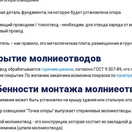
ая опора освещения
ная деталь фундамента, на которую будет установлена опора
яющий проводник / токоотвод - необходим для отвода заряда от 
вый провод
итель – как правило, это металлическая плита, размещенная в грун
рытие молниеотводов
вод обрабатывается
горячим цинком
, согласно ГОСТ 9.307-89, что
я покрытия. По желанию заказчика возможна покраска по
палитре
бенности монтажа молниеот
емник может быть установлен на крышу здания или стальную опо
р освещения "Точка опоры" выпускает стержневые молниеотводы
й молниеотвод - это конструкция, которая состоит из закладной 
иемника (шпиля молниеотвода).