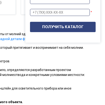
)
*
иты от молний зданий и сооружений. Молниеотвод
ладной детали фундамента
.
который притягивает и воспринимает на себя молнии.
метров.
вило, определяются разработанным проектом
 молниеотвода и конкретными условиями местности:
нштейн для осветительного прибора или иное
мого объекта.