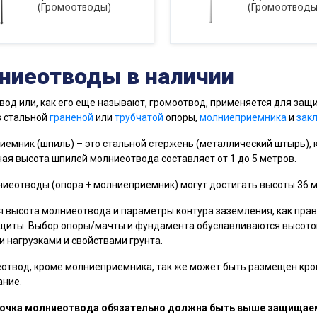
(Громоотводы)
(Громоотводы
ниеотводы в наличии
од или, как его еще называют, громоотвод, применяется для защ
з стальной
граненой
или
трубчатой
опоры,
молниеприемника
и
зак
емник (шпиль) – это стальной стержень (металлический штырь), 
ая высота шпилей молниеотвода составляет от 1 до 5 метров.
иеотводы (опора + молниеприемник) могут достигать высоты 36 
 высота молниеотвода и параметры контура заземления, как пра
иты. Выбор опоры/мачты и фундамента обуславливаются высотой
 нагрузками и свойствами грунта.
отвод, кроме молниеприемника, так же может быть размещен кро
ание.
точка молниеотвода обязательно должна быть выше защищае