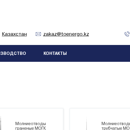
Казахстан
zakaz@toenergo.kz
ИЗВОДСТВО
КОНТАКТЫ
Молниеотводы
Молниеотвод
граненые МОГК
трубчатые М