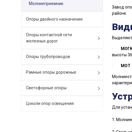
Молниеприемник
Завод опо
районе.
Опоры двойного назначения
Вид
Опоры контактной сети
Выделяют 
железных дорог
·
МОГ
высоты 36
Опоры трубопроводов
·
МОТ
Рамные опоры дорожные
Молниеотв
характери
Светофорные опоры
Уст
Цоколи опор освещения
Для уста
1. Молние