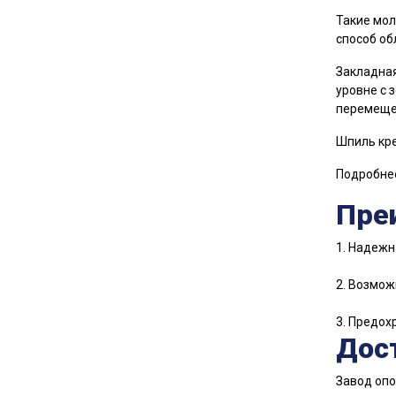
Такие мол
способ об
Закладная
уровне с 
перемещен
Шпиль кре
Подробнее
Пре
1. Надежн
2. Возмож
3. Предох
Дост
Завод опо