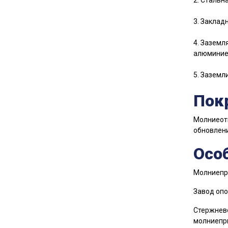
2. Стальн
3. Заклад
4. Заземл
алюминие
5. Заземл
Пок
Молниеот
обновлени
Осо
Молниепри
Завод опо
Стержнево
молниепр