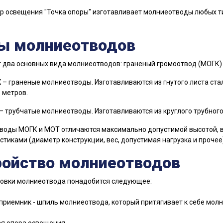
р освещения "Точка опоры" изготавливает молниеотводы любых ти
ы молниеотводов
два основных вида молниеотводов: граненый громоотвод (МОГК) 
К
– граненые молниеотводы. Изготавливаются из гнутого листа ста
 метров.
– трубчатые молниеотводы. Изготавливаются из круглого трубного
оды МОГК и МОТ отличаются максимально допустимой высотой, в
стиками (диаметр конструкции, вес, допустимая нагрузка и прочее)
ройство молниеотводов
новки молниеотвода понадобится следующее:
приемник - шпиль молниеотвода, который притягивает к себе молн