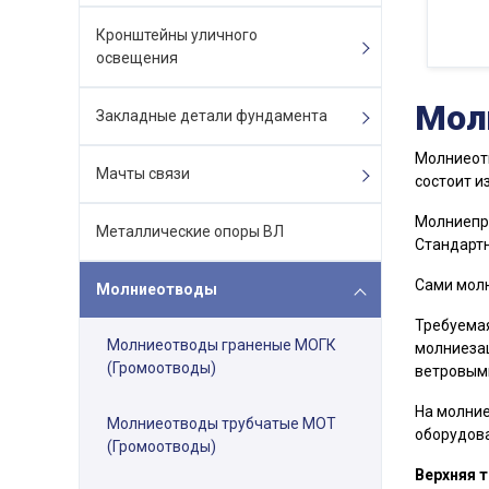
Кронштейны уличного
освещения
Мол
Закладные детали фундамента
Молниеотв
Мачты связи
состоит и
Молниепри
Металлические опоры ВЛ
Стандартн
Сами молн
Молниеотводы
Требуемая
Молниеотводы граненые МОГК
молниезащ
(Громоотводы)
ветровыми
На молние
Молниеотводы трубчатые МОТ
оборудов
(Громоотводы)
Верхняя 