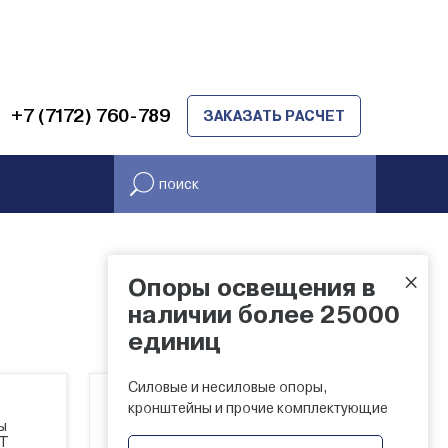
+7 (7172) 760-789
ЗАКАЗАТЬ РАСЧЕТ
×
Опоры освещения в
НАЛИЧИЕ НА СКЛАДЕ
наличии более 25000
единиц
Силовые и несиловые опоры,
кронштейны и прочие комплектующие
ы
ОТ
Молниеприемник