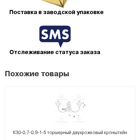
Установка торшерных двухрожковых
кронштейнов К93-0,5…0,6-0,3-1-0
Поставка в заводской упаковке
Установка торшерных кронштейнов К93-0,5…0,6-0,3-1-0
на опору освещения осуществляется с помощью
стопорных болтов в его нижней части. По умолчанию
длина хвостовика составляет 300 мм.
Болтовое соединение обеспечивает надежное крепление
Отслеживание статуса заказа
и исключает выпадение торшерного двухрожкового
кронштейна из опоры.
Похожие товары
Кабель для питания светового прибора подводится
внутри кронштейна.
Доставка и оплата
Завод опор освещения «Точка опоры» осуществляет
доставку продукции по РФ и СНГ, возможен самовывоз.
Вся продукция поставляется в заводской упаковке с
паспортами и сертификатами качества.
К30-0,7-0,9-1-5 торшерный двухрожковый кронштейн
Возможна отгрузка в день оплаты.