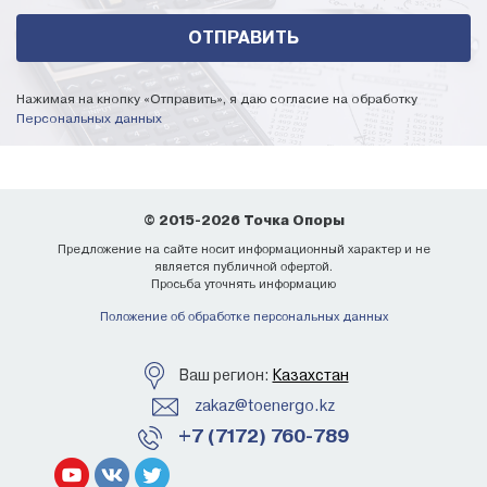
упаковке.
Интересует цена опор контактной сети ОГСКС-0,7-
10?
Нажимая на кнопку «Отправить», я даю согласие на обработку
Оставьте заявку, и мы рассчитаем стоимость ОГСКС-0,7-
Персональных данных
10 по Вашим характеристикам за 30 минут (в нерабочее
время срок может увеличиться).
В наличии на складе более 10 000 единиц готовой
© 2015-2026 Точка Опоры
продукции. Полный перечень в разделе
наличие на
складе
.
Предложение на сайте носит информационный характер и не
является публичной офертой.
Просьба уточнять информацию
Мы можем изготовить изделия по Вашим чертежам.
Положение об обработке персональных данных
Ваш регион:
Казахстан
zakaz@toenergo.kz
+7 (7172) 760-789