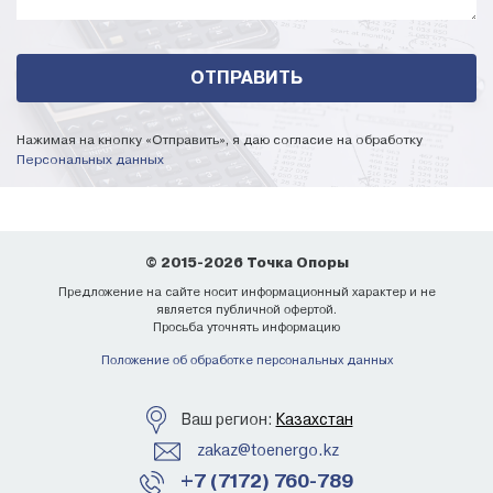
Широкий спектр применения и возможность адаптации
под конкретные задачи.
Условия покупки и доставки:
Складской запас:
Более 5000 единиц продукции всегда
Нажимая на кнопку «Отправить», я даю согласие на обработку
в наличии
.
Персональных данных
Гарантии качества:
Каждое изделие сопровождается
паспортами и сертификатами.
Доставка:
Мы осуществляем поставки по всей
территории РФ и СНГ. Также возможен самовывоз.
Оплата:
Гибкие условия оплаты, включая расчет в день
© 2015-2026 Точка Опоры
отгрузки.
Предложение на сайте носит информационный характер и не
является публичной офертой.
Уточнить цену и заказать
Просьба уточнять информацию
Положение об обработке персональных данных
Чтобы рассчитать стоимость опор освещения
СФГ-400(90)-8,0-02 по вашим требованиям, оставьте
заявку на сайте или свяжитесь с нашим менеджером. Мы
Ваш регион:
Казахстан
подготовим расчет всего за 30 минут (в рабочее время).
zakaz@toenergo.kz
+7 (7172) 760-789
Завод «Точка опоры»
– надежный производитель