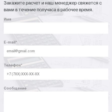
Закажите расчет и наш менеджер свяжется с
вами в течение получаса в рабочее время.
Имя
E-mail
*
Телефон
*
Почему выбирают опоры
СФГ-400(90)-8,0-02?
Сообщение
Повышенная несущая способность и длительный срок
эксплуатации.
Удобство монтажа и обслуживания благодаря фланцевой
конструкции.