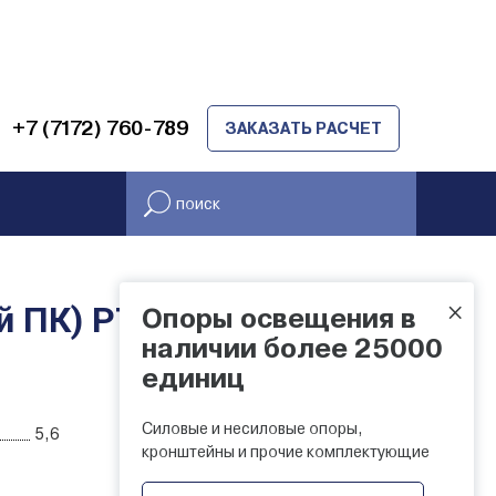
+7 (7172) 760-789
ЗАКАЗАТЬ РАСЧЕТ
×
й ПК) РТУ
Опоры освещения в
НАЛИЧИЕ НА
наличии более 25000
СКЛАДЕ
единиц
Силовые и несиловые опоры,
5,6
кронштейны и прочие комплектующие