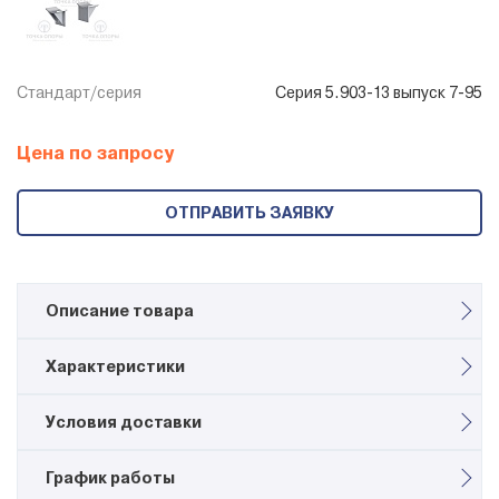
Стандарт/серия
Серия 5.903-13 выпуск 7-95
Цена по запросу
ОТПРАВИТЬ ЗАЯВКУ
Описание товара
Неподвижная двухупорная усиленная опора
Характеристики
серии ТС-662.00.00 СБ
Стандарт/серия
Условия доставки
Данная опора предназначена для фиксации
Серия 5.903-13 выпуск 7-95
трубопроводов в продольном направлении и восприятия
значительных осевых нагрузок.
График работы
Возможен самовывоз силами заказчика с территории