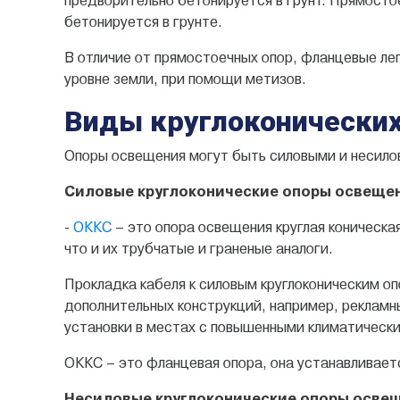
предворительно бетонируется в грунт. Прямосто
бетонируется в грунте.
В отличие от прямостоечных опор, фланцевые лег
уровне земли, при помощи метизов.
Виды круглоконических
Опоры освещения могут быть силовыми и несилов
Силовые круглоконические опоры освеще
-
ОККС
– это опора освещения круглая коническа
что и их трубчатые и граненые аналоги.
Прокладка кабеля к силовым круглоконическим 
дополнительных конструкций, например, реклам
установки в местах с повышенными климатически
ОККС – это фланцевая опора, она устанавливает
Несиловые круглоконические опоры осве