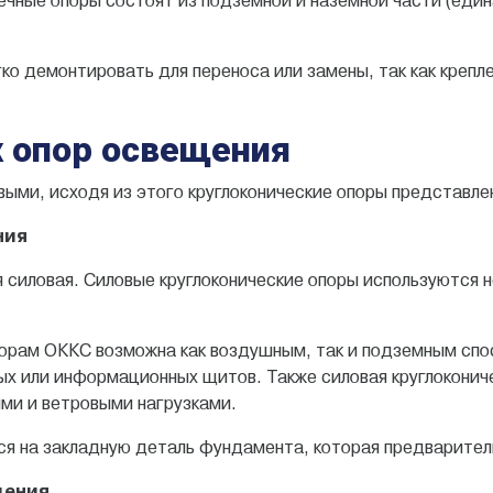
ечные опоры состоят из подземной и наземной части (един
ко демонтировать для переноса или замены, так как крепл
 опор освещения
ыми, исходя из этого круглоконические опоры представле
ния
я силовая. Силовые круглоконические опоры используются н
опорам ОККС возможна как воздушным, так и подземным сп
ных или информационных щитов. Также силовая круглокони
ми и ветровыми нагрузками.
ся на закладную деталь фундамента, которая предваритель
щения