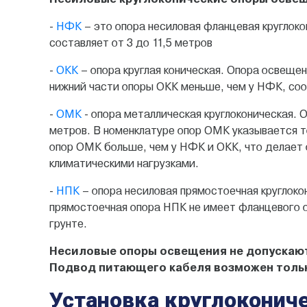
-
НФК
– это опора несиловая фланцевая круглок
составляет от 3 до 11,5 метров
-
ОКК
– опора круглая коническая. Опора освеще
нижний части опоры ОКК меньше, чем у НФК, соо
-
ОМК
- опора металлическая круглоконическая. 
метров. В номенклатуре опор ОМК указывается т
опор ОМК больше, чем у НФК и ОКК, что делает
климатическими нагрузками.
-
НПК
– опора несиловая прямостоечная круглоко
прямостоечная опора НПК не имеет фланцевого о
грунте.
Несиловые
опоры освещения не допускают
Подвод питающего кабеля возможен толь
Установка круглоконич