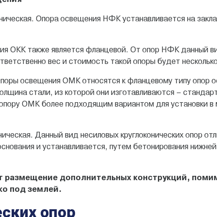
оническая. Опора освещения НФК устанавливается на зак
ния ОКК также является фланцевой. От опор НФК данный в
тветственно вес и стоимость такой опоры будет несколько
Опоры освещения ОМК относятся к фланцевому типу опор о
олщина стали, из которой они изготавливаются – стандарт
 опору ОМК более подходящим вариантом для установки в
ническая. Данный вид несиловых круглоконических опор о
снования и устанавливается, путем бетонирования нижней
 размещение дополнительных конструкций, помим
ко под землей.
еских опор