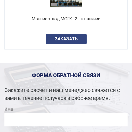
громоотвода по Вашим характеристикам в течение 30
минут.
В наличии более 10 000 изделий. Полный перечень
Молниеотвод МОГК 12 – в наличии
доступен в разделе
Наличие на складе
.
ЗАКАЗАТЬ
ФОРМА ОБРАТНОЙ СВЯЗИ
Закажите расчет и наш менеджер свяжется с
вами в течение получаса в рабочее время.
Имя