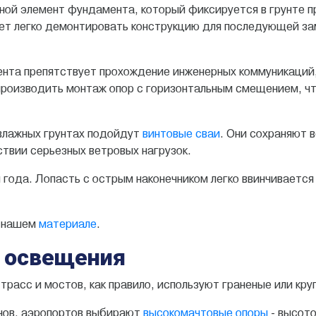
ой элемент фундамента, который фиксируется в грунте п
ет легко демонтировать конструкцию для последующей зам
ента препятствует прохождение инженерных коммуникаций
роизводить монтаж опор с горизонтальным смещением, чт
и влажных грунтах подойдут
винтовые сваи
. Они сохраняют 
ствии серьезных ветровых нагрузок.
года. Лопасть с острым наконечником легко ввинчивается
в нашем
материале
.
р освещения
асс и мостов, как правило, используют граненые или круг
ов, аэропортов выбирают
высокомачтовые опоры
- высото