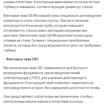
узкими
лопастями
. Конструкции ввинчиваются на расчетную
глубину в скважины, соответствующие
диаметру
ствола.
Винтовые
сваи
СВЛМ разработаны специально для введения
в мерзлые и очень плотные грунты. При
изготовлении
используется бесшовная
труба
, которая повышает
устойчивость ствола
сваи
к крутящим нагрузкам при
монтаже.
Наконечник
свай
СВЛМ выполняется методом
отливки из стали. Он имеет специальные зазубренные
лопасти
, которые без труда вгрызаются в грунт на требуемую
глубину.
–
Винтовые
сваи
СВС
Металлические
сваи
СВС применяются для быстрого
возведения фундамента: при возведении линий
электропередач (ЛЭП), для усиления действующего
фундамента. Конструкция
свай
позволяет
закреплять их
непосредственно в грунт, без нарушения целостности почвы.
Они представляют собой полые металлические столбы с
заостренным
наконечником
и
лопастями
на конце.