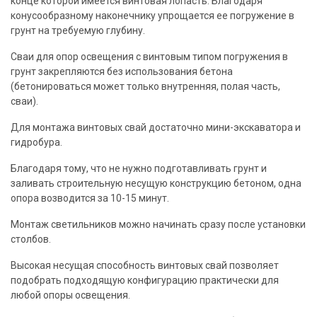
конце которой имеется винтовая
лопасть
. Благодаря
конусообразному
наконечнику
упрощается ее погружение в
грунт на требуемую глубину.
Сваи
для опор освещения с винтовым типом погружения в
грунт закрепляются без использования бетона
(бетонироваться может только внутренняя, полая часть,
сваи
).
Для монтажа винтовых
свай
достаточно мини-экскаватора и
гидробура.
Благодаря тому, что не нужно подготавливать грунт и
заливать
строительную
несущую конструкцию бетоном, одна
опора возводится за 10-15 минут.
Монтаж светильников можно начинать сразу после
установки
столбов.
Высокая
несущая способность винтовых
свай
позволяет
подобрать подходящую конфигурацию практически для
любой опоры освещения.