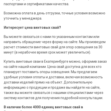
паспортами и сертификатами
качества
.
Возможна
оплата
в день отгрузки, точные
условия
возможно
уточнить у менеджера.
Интересует
цена
винтовых
свай
?
Вы можете связаться с нами по указанным
контактам
или
направить обращение через
форму
на
сайте
. Мы произведем
расчет стоимости винтовых
свай
для опор освещения за 30
минут (в нерабочее время срок может увеличиться).
Купить винтовые
сваи
в Екатеринбурге можно, оформив заказ
на
сайте
нашей
компании
. Цена
свай
доступна для всех кто
планирует поставить опоры освещения. Мы предлагаем
удобные
условия
оплаты
и
доставки
, включая возможность
доставки
изделий прямо на
объект
. Дополнительную
информацию о
продукции
и
продаже
вы найдете на
сайте
,
также вы можете связаться с нашими
специалистами
через
систему
контактов
для получения
подробной
консультации
.
В
наличии
более
4000
единиц
винтовых
свай
в