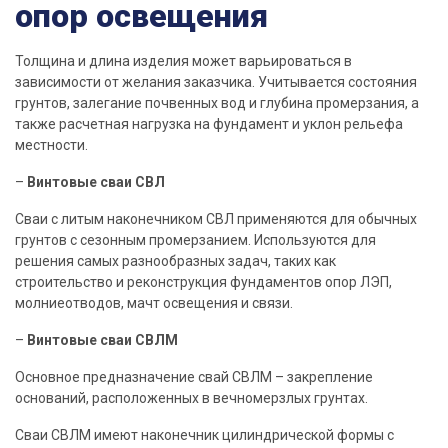
опор освещения
Толщина и
длина
изделия может варьироваться в
зависимости от желания заказчика. Учитывается состояния
грунтов, залегание почвенных вод и глубина промерзания, а
также расчетная нагрузка на фундамент и уклон рельефа
местности.
–
Винтовые
сваи
СВЛ
Сваи
с литым
наконечником
СВЛ применяются для обычных
грунтов с сезонным промерзанием. Используются для
решения самых разнообразных задач, таких как
строительство
и реконструкция фундаментов опор ЛЭП,
молниеотводов, мачт освещения и связи.
–
Винтовые
сваи
СВЛМ
Основное
предназначение
свай
СВЛМ – закрепление
оснований, расположенных в вечномерзлых грунтах.
Сваи
СВЛМ имеют
наконечник
цилиндрической
формы
с