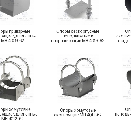
оры приварные
Опоры бескорпусные
Оп
зящие удлиненные
неподвижные и
скольз
МН 4009-62
направляющие МН 4016-62
хладоа
оры хомутовые
Оп
Опоры хомутовые
зящие удлиненные
неподв
скользящие МН 4011-62
МН 4012-62