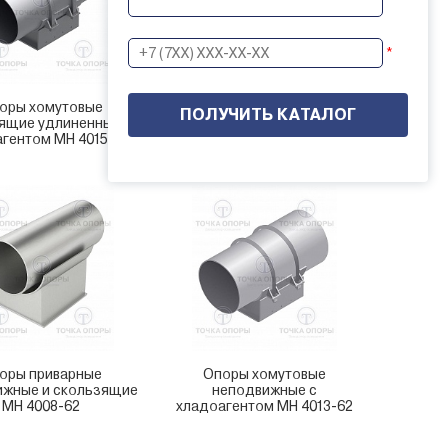
*
оры хомутовые
Опоры хомутовые
ящие удлиненные с
скользящие с
гентом МН 4015-62
хладоагентом МН 4014-62
оры приварные
Опоры хомутовые
ижные и скользящие
неподвижные с
МН 4008-62
хладоагентом МН 4013-62