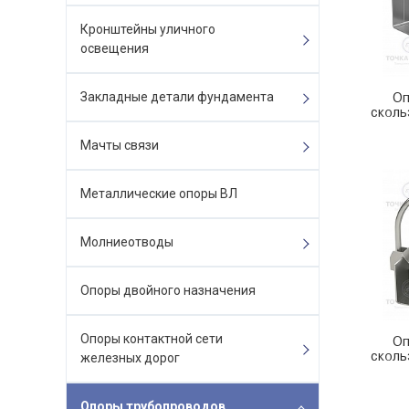
Кронштейны уличного
освещения
Закладные детали фундамента
Оп
сколь
Мачты связи
Металлические опоры ВЛ
Молниеотводы
Опоры двойного назначения
Опоры контактной сети
Оп
сколь
железных дорог
Опоры трубопроводов