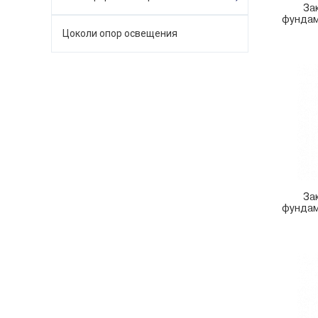
За
фундам
Цоколи опор освещения
За
фундам