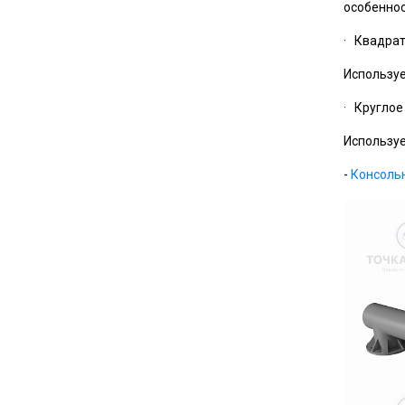
особеннос
· Квадра
Используе
· Круглое
Используе
-
Консоль