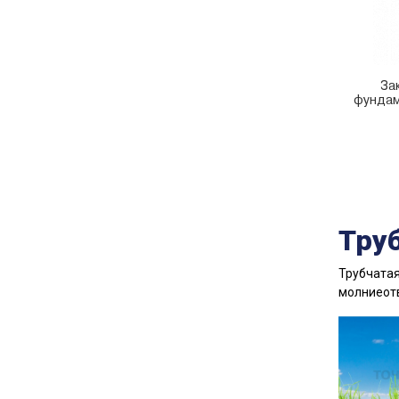
За
фундам
Тру
Трубчатая
молниеот