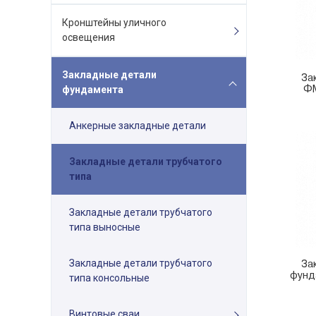
Кронштейны уличного
освещения
Закладные детали
За
ФМ
фундамента
Анкерные закладные детали
Закладные детали трубчатого
типа
Закладные детали трубчатого
типа выносные
Закладные детали трубчатого
За
фунд
типа консольные
Винтовые сваи