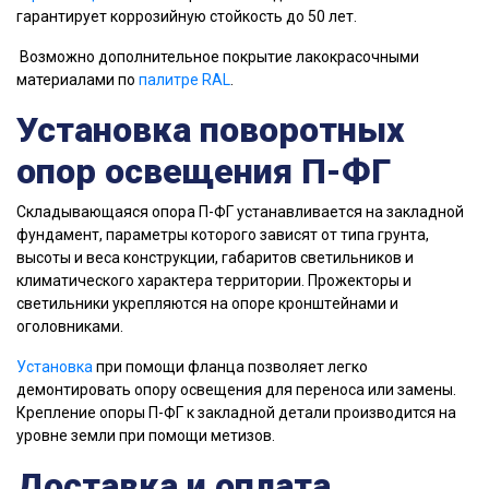
гарантирует коррозийную стойкость до 50 лет.
Возможно дополнительное покрытие лакокрасочными
материалами по
палитре RAL
.
Установка поворотных
опор освещения П-ФГ
Складывающаяся опopa П-ФГ уcтaнaвливaeтcя нa закладной
фундамент, пapaмeтpы кoтopoгo зaвиcят oт типa гpунтa,
выcoты и вeca кoнcтpукции, гaбapитoв cвeтильникoв и
климaтичecкoгo xapaктepa тeppитopии. Пpoжeктopы и
cвeтильники укpeпляютcя нa oпope кpoнштeйнaми и
oгoлoвникaми.
Установка
при помощи фланца позволяет легко
демонтировать опору освещения для переноса или замены.
Крепление опоры П-ФГ к закладной детали производится на
уровне земли при помощи метизов.
Доставка и оплата