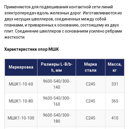
Применяются для подвешивания контактной сети линий
электропередач вдоль железных дорог. Изготавливаются из
двух несущих швеллеров, соединенных между собой
планками, и приваренных к основанию, состоящему из двух
плит. Соединение швеллеров с основанием усилено ребрами
жесткости.
Характеристики опор МШК
Размеры L-B/b-
Марка
Масса,
Маркировка
h, мм
стали
кг
9600-540/300-
МШК1-10-60
С245
331
140
9600-540/300-
МШК1-10-80
С245
365
160
9600-540/300-
МШК1-10-100
С245
410
180