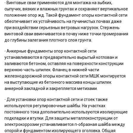
·
Винтовые сваи применяются для монтажа на зыбких,
сыпучих, вязких и влажных грунтах и сохраняют вертикальное
положение опор жд. Такой фундамент опоры контактной сети
обеспечивает их устойчивость на пучинистых почвах даже
при воздействии серьезных ветровых нагрузок. Стержень
винтовой сваи ввинчивается в почву ниже точки промерзания
до глубины залегания плотного слоя грунта.
·
Анкерные фундаменты опор контактной сети
устанавливаются в предварительно вырытый котлован и
заливаются бетоном, оставляя на поверхности конструкции
верхнюю часть шпилек. Фланец в нижней части
железнодорожной опоры контактной сети МШК монтируется
на выступающие из бетонного массива концы шпилек
анкерной закладной и закрепляется метизами.
·
Для установки опор контактной сети и стоек также
используются регулировочные шайбы. На участках
постоянного тока дополнительно используются изолирующие
подкладки и втулки. Для защиты металлоконструкции от
электрокоррозии устанавливается п-образная шайба между
опорой и фундаментом изолирующего оголовка. Общая