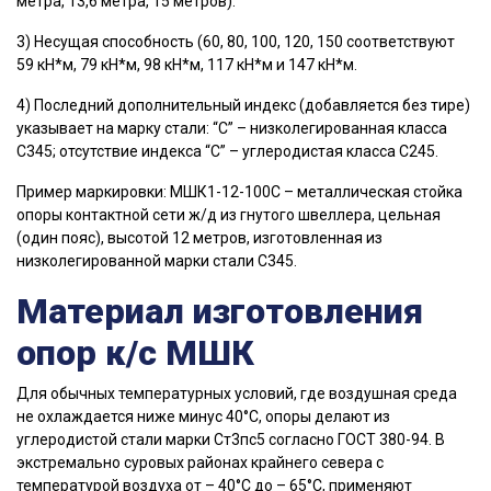
метра, 13,6 метра, 15 метров).
3) Несущая способность (60, 80, 100, 120, 150 соответствуют
59 кН*м, 79 кН*м, 98 кН*м, 117 кН*м и 147 кН*м.
4) Последний дополнительный индекс (добавляется без тире)
указывает на марку стали: “С” – низколегированная класса
С345; отсутствие индекса “С” – углеродистая класса С245.
Пример маркировки: МШК1-12-100С – металлическая стойка
опоры контактной сети ж/д из гнутого швеллера, цельная
(один пояс), высотой 12 метров, изготовленная из
низколегированной марки стали С345.
Материал изготовления
опор к/с МШК
Для обычных температурных условий, где воздушная среда
не охлаждается ниже минус 40°С, опоры делают из
углеродистой стали марки Ст3пс5 согласно ГОСТ 380-94. В
экстремально суровых районах крайнего севера с
температурой воздуха от – 40°С до – 65°С, применяют