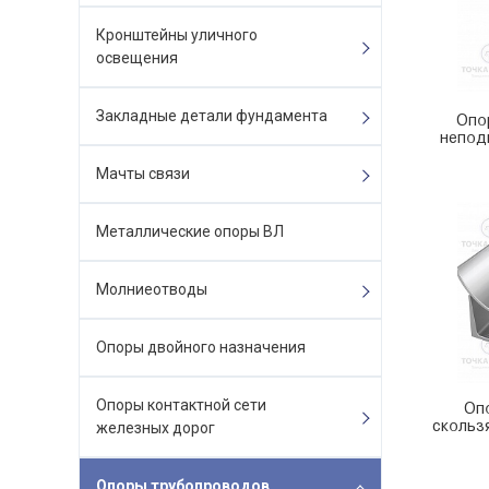
Кронштейны уличного
освещения
Закладные детали фундамента
Опо
непод
Мачты связи
Металлические опоры ВЛ
Молниеотводы
Опоры двойного назначения
Опоры контактной сети
Оп
скольз
железных дорог
Опоры трубопроводов