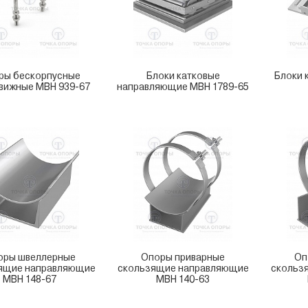
ры бескорпусные
Блоки катковые
Блоки 
вижные МВН 939-67
направляющие МВН 1789-65
оры швеллерные
Опоры приварные
Оп
ящие направляющие
скользящие направляющие
скольз
МВН 148-67
МВН 140-63