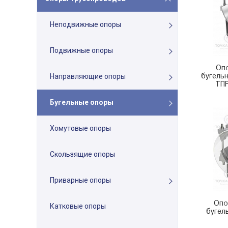
Неподвижные опоры
Подвижные опоры
Оп
бугель
Направляющие опоры
ТПР
Бугельные опоры
Хомутовые опоры
Скользящие опоры
Приварные опоры
Опо
Катковые опоры
бугел