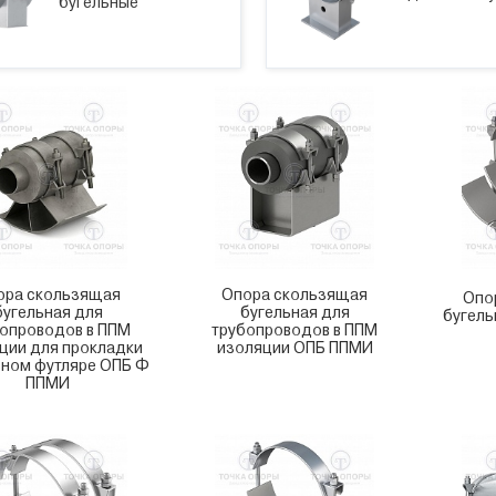
бугельные
ора скользящая
Опора скользящая
Опо
бугельная для
бугельная для
бугель
опроводов в ППМ
трубопроводов в ППМ
ции для прокладки
изоляции ОПБ ППМИ
ьном футляре ОПБ Ф
ППМИ