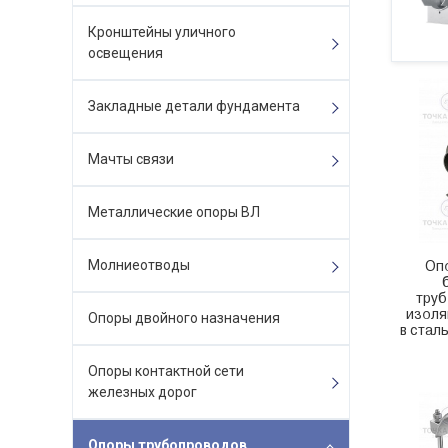
Кронштейны уличного
освещения
Закладные детали фундамента
Мачты связи
Металлические опоры ВЛ
Молниеотводы
Оп
труб
изоля
Опоры двойного назначения
в стал
Опоры контактной сети
железных дорог
Опоры трубопроводов