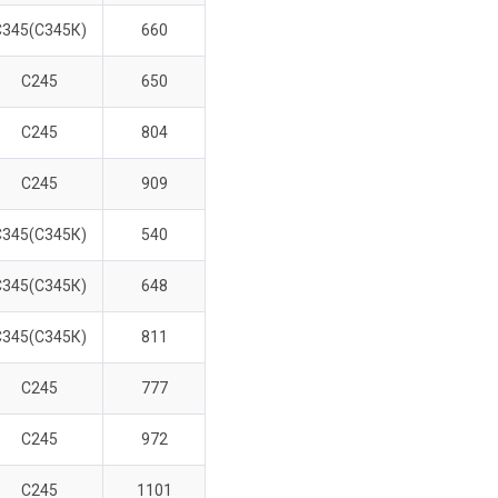
С345(С345К)
660
С245
650
С245
804
С245
909
С345(С345К)
540
С345(С345К)
648
С345(С345К)
811
С245
777
С245
972
С245
1101