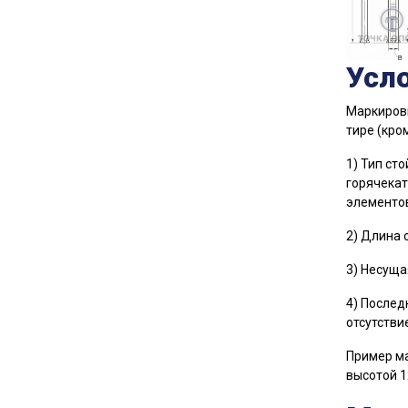
Усл
Маркировк
тире (кро
1) Тип ст
горячекат
элементов
2) Длина с
3) Несущая
4) Послед
отсутстви
Пример ма
высотой 1