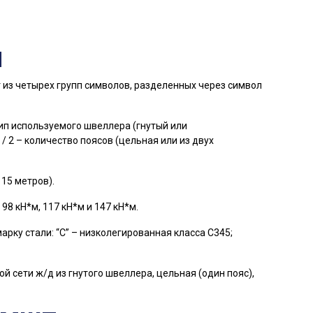
П
 из четырех групп символов, разделенных через символ
 тип используемого швеллера (гнутый или
 / 2 – количество поясов (цельная или из двух
 15 метров).
 98 кН*м, 117 кН*м и 147 кН*м.
рку стали: “С” – низколегированная класса С345;
 сети ж/д из гнутого швеллера, цельная (один пояс),