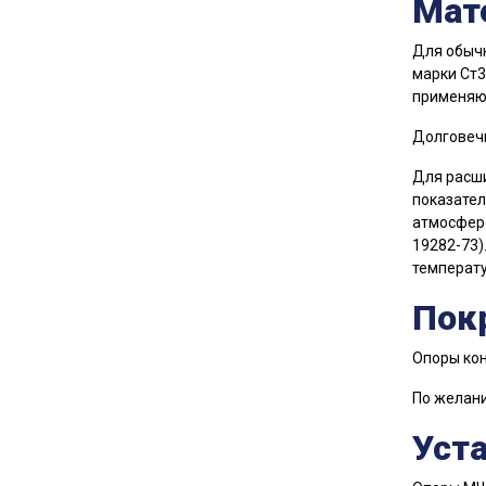
Мат
Для обычн
марки Ст3
применяют
Долговечн
Для расши
показател
атмосферо
19282-73)
температу
Пок
Опоры кон
По желани
Уст