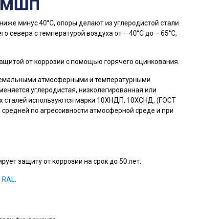
с МШП
ниже минус 40°С, опоры делают из углеродистой стали
о севера с температурой воздуха от – 40°С до – 65°С,
ащитой от коррозии с помощью горячего оцинкования.
тремальными атмосферными и температурными
меняется углеродистая, низколегированная или
х сталей используются марки 10ХНДП, 10ХСНД, (ГОСТ
в средней по агрессивности атмосферной среде и при
ирует защиту от коррозии на срок до 50 лет.
 RAL
.