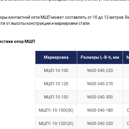
оры контактной сети МШП может составлять от 10 до 12 метров. Вес
ти от высоты конструкции и маркировки стали.
истики опор МШП
Маркировка
Размеры L-B-h, мм
М
МШП-10-100
9600-540-220
МШП-10-120
9600-540-270
МШП-10-150
9600-540-300
МШП1-10-100С(К)
9600-540-180
МШП1-10-120С(К)
9600-540-220