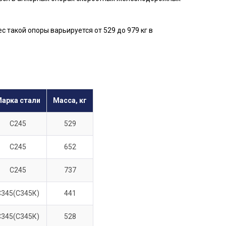
 такой опоры варьируется от 529 до 979 кг в
арка стали
Масса, кг
С245
529
С245
652
С245
737
С345(С345К)
441
С345(С345К)
528