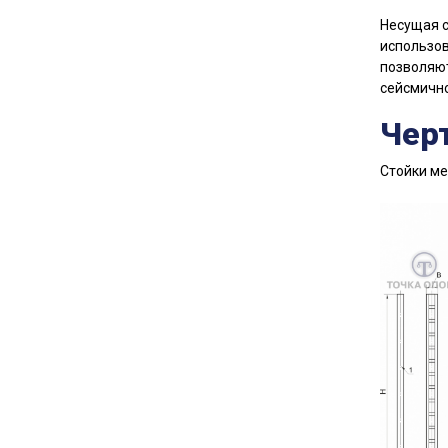
Несущая с
использов
позволяют
сейсмично
Чер
Стойки ме