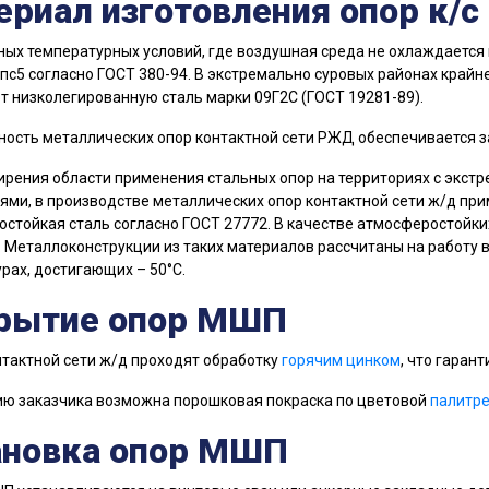
ериал изготовления опор к/
ых температурных условий, где воздушная среда не охлаждается 
пс5 согласно ГОСТ 380-94. В экстремально суровых районах крайнег
 низколегированную сталь марки 09Г2С (ГОСТ 19281-89).
ость металлических опор контактной сети РЖД обеспечивается з
рения области применения стальных опор на территориях с экс
ями, в производстве металлических опор контактной сети ж/д при
стойкая сталь согласно ГОСТ 27772. В качестве атмосферостойки
. Металлоконструкции из таких материалов рассчитаны на работу 
рах, достигающих – 50°С.
рытие опор МШП
тактной сети ж/д проходят обработку
горячим цинком
, что гарант
ю заказчика возможна порошковая покраска по цветовой
палитре
ановка опор МШП