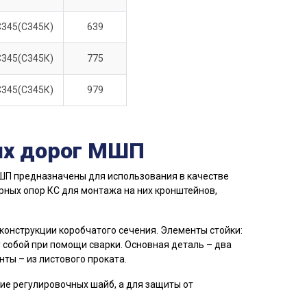
С345(С345К)
639
С345(С345К)
775
С345(С345К)
979
ых дорог МШП
МШП предназначены для использования в качестве
рных опор КС для монтажа на них кронштейнов,
конструкции коробчатого сечения. Элементы стойки:
 собой при помощи сварки. Основная деталь – два
ты – из листового проката.
ие регулировочных шайб, а для защиты от