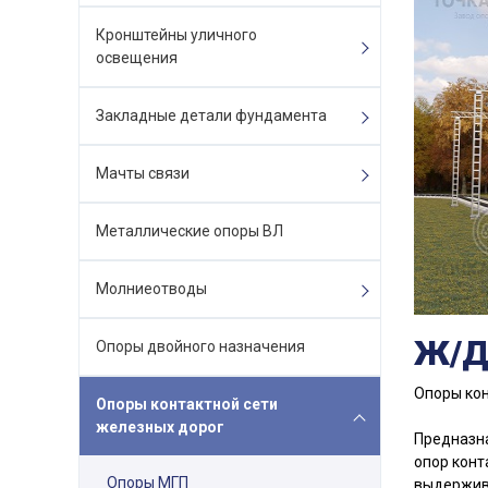
Кронштейны уличного
освещения
Закладные детали фундамента
Мачты связи
Металлические опоры ВЛ
Молниеотводы
Ж/Д
Опоры двойного назначения
Опоры кон
Опоры контактной сети
железных дорог
Предназна
опор конт
Опоры МГП
выдержива