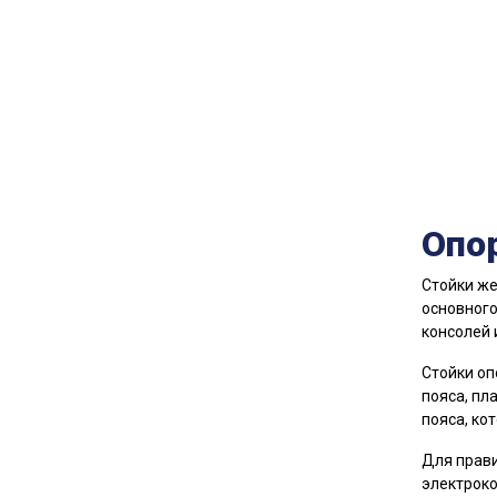
Опо
Стойки же
основного
консолей 
Стойки оп
пояса, пл
пояса, ко
Для прави
электроко