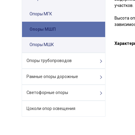
участков.
Опоры МГК
Высота оп
зависимос
Опоры МШП
Характер
Опоры МШК
Опоры трубопроводов
Рамные опоры дорожные
Светофорные опоры
Цоколи опор освещения