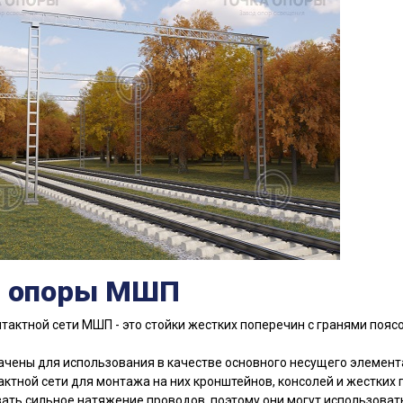
 опоры МШП
тактной сети МШП - это стойки жестких поперечин с гранями пояс
чены для использования в качестве основного несущего элемент
актной сети для монтажа на них кронштейнов, консолей и жестких
ть сильное натяжение проводов, поэтому они могут использоват