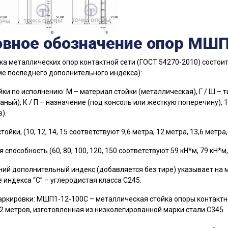
овное обозначение опор МШ
а металлических опор контактной сети (ГОСТ 54270-2010) состоит
ме последнего дополнительного индекса):
ойки по исполнению: М – материал стойки (металлическая), Г / Ш –
аный), К / П – назначение (под консоль или жесткую поперечину), 1
).
тойки, (10, 12, 14, 15 соответствуют 9,6 метра, 12 метра, 13,6 метра,
 способность (60, 80, 100, 120, 150 соответствуют 59 кН*м, 79 кН*м,
ний дополнительный индекс (добавляется без тире) указывает на ма
е индекса “С” – углеродистая класса С245.
ркировки: МШП1-12-100С – металлическая стойка опоры контактной
2 метров, изготовленная из низколегированной марки стали С345.