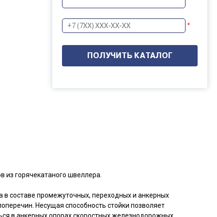
*
ов из горячекатаного швеллера.
а в составе промежуточных, переходных и анкерных
 поперечин. Несущая способность стойки позволяет
ься в анкерных опорах скоростных железнодорожных