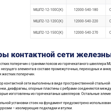
МШП2-12-100С(К)
12000-540-180
МШП2-12-120С(К)
12000-540-220
МШП2-12-150С(К)
12000-540-270
ры контактной сети железн
стких поперечин с гранями поясов из горячекатаного швеллера 
 несущего элемента в составе промежуточных, переходных и анке
и жестких поперечин.
ор контактной сети выполнены в виде пространственной стальной 
анки, диафрагмы, опорные пластины с ребрами соединяются между
торые изготовлены из горячекатаных швеллеров. Остальные элемен
льной установки стоек на фундамент предусмотрено использован
ррозии – изолирующие подкладки и втулки.