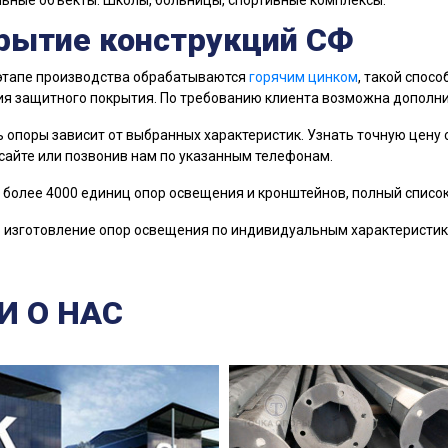
ьные объекты: Школы, больницы, спортивные комплексы.
рытие конструкций СФ
этапе производства обрабатываются
горячим цинком
, такой спосо
я защитного покрытия. По требованию клиента возможна дополни
 опоры зависит от выбранных характеристик. Узнать точную цену
сайте или позвонив нам по указанным телефонам.
 более 4000 единиц опор освещения и кронштейнов, полный списо
изготовление опор освещения по индивидуальным характеристика
И О НАС