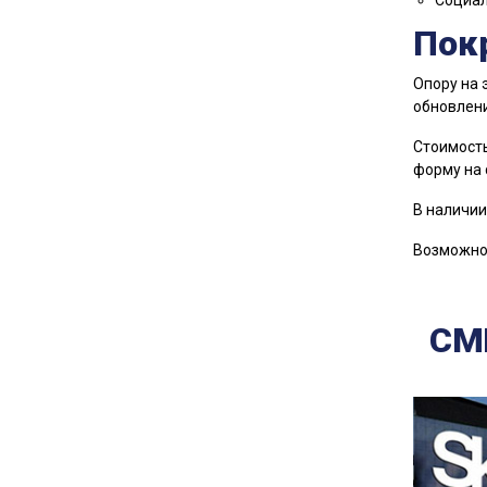
Социал
Пок
Опору на 
обновлени
Стоимость
форму на 
В наличии
Возможно 
СМ