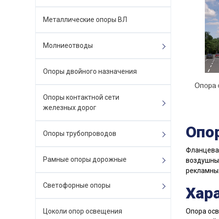
Металлические опоры ВЛ
Молниеотводы
Опоры двойного назначения
Опора 
Опоры контактной сети
железных дорог
Опо
Опоры трубопроводов
Фланцевая
Рамные опоры дорожные
воздушным
рекламны
Светофорные опоры
Хар
Цоколи опор освещения
Опора осв