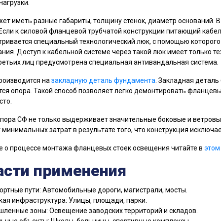
нагрузки.
ет иметь разные габариты, толщину стенок, диаметр оснований. 
 Если к силовой фланцевой трубчатой конструкции питающий кабе
ривается специальный технологический люк, с помощью которог
ния. Доступ к кабельной системе через такой люк имеет только т
ретьих лиц предусмотрена специальная антивандальная система.
роизводится на
закладную деталь фундамента
. Закладная деталь 
тся опора. Такой способ позволяет легко демонтировать фланцев
сто.
пора СФ не только выдерживает значительные боковые и ветровые
 минимальных затрат в результате того, что конструкция исключа
 о процессе монтажа фланцевых стоек освещения читайте в
этом
асти применения
ортные пути: Автомобильные дороги, магистрали, мосты.
кая инфраструктура: Улицы, площади, парки.
ленные зоны: Освещение заводских территорий и складов.