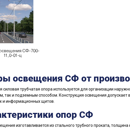
освещения CФ-700-
11,0-01-ц
ры освещения СФ от произв
 силовая трубчатая опора используется для организации наружно
, так и подземным способом. Конструкция освещения допускает
х и информационных щитов.
актеристики опор СФ
ещения изготавливается из стального трубного проката, толщина к