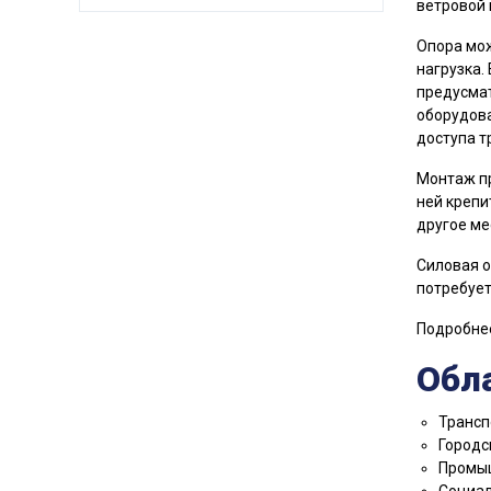
ветровой 
Опора мож
нагрузка.
предусмат
оборудова
доступа т
Монтаж п
ней крепи
другое ме
Силовая о
потребует
Подробнее
Обл
Трансп
Городс
Промыш